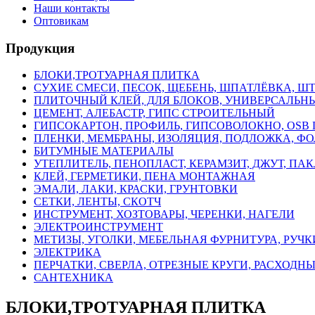
Наши контакты
Оптовикам
Продукция
БЛОКИ,ТРОТУАРНАЯ ПЛИТКА
СУХИЕ СМЕСИ, ПЕСОК, ЩЕБЕНЬ, ШПАТЛЁВКА, Ш
ПЛИТОЧНЫЙ КЛЕЙ, ДЛЯ БЛОКОВ, УНИВЕРСАЛЬН
ЦЕМЕНТ, АЛЕБАСТР, ГИПС СТРОИТЕЛЬНЫЙ
ГИПСОКАРТОН, ПРОФИЛЬ, ГИПСОВОЛОКНО, OSB 
ПЛЕНКИ, МЕМБРАНЫ, ИЗОЛЯЦИЯ, ПОДЛОЖКА, ФО
БИТУМНЫЕ МАТЕРИАЛЫ
УТЕПЛИТЕЛЬ, ПЕНОПЛАСТ, КЕРАМЗИТ, ДЖУТ, ПА
КЛЕЙ, ГЕРМЕТИКИ, ПЕНА МОНТАЖНАЯ
ЭМАЛИ, ЛАКИ, КРАСКИ, ГРУНТОВКИ
СЕТКИ, ЛЕНТЫ, СКОТЧ
ИНСТРУМЕНТ, ХОЗТОВАРЫ, ЧЕРЕНКИ, НАГЕЛИ
ЭЛЕКТРОИНСТРУМЕНТ
МЕТИЗЫ, УГОЛКИ, МЕБЕЛЬНАЯ ФУРНИТУРА, РУЧК
ЭЛЕКТРИКА
ПЕРЧАТКИ, СВЕРЛА, ОТРЕЗНЫЕ КРУГИ, РАСХОД
САНТЕХНИКА
БЛОКИ,ТРОТУАРНАЯ ПЛИТКА